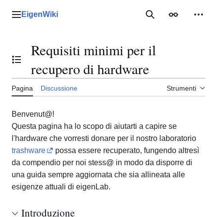
Vai
al
EigenWiki
Menu principale
Ricerca
Aspetto
Strum
contenuto
Requisiti minimi per il
Mostra/Nascondi l'indice
recupero di hardware
Pagina
Discussione
Strumenti
Benvenut@!
Questa pagina ha lo scopo di aiutarti a capire se
l'hardware che vorresti donare per il nostro laboratorio
trashware
possa essere recuperato, fungendo altresì
da compendio per noi stess@ in modo da disporre di
una guida sempre aggiornata che sia allineata alle
esigenze attuali di eigenLab.
Introduzione